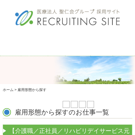
事業
所一
ホー
法人コ
募集
エン
交通
覧
ム
ンセプ
要項
トリ
アク
ト
ー・
セス
OFFICE
HOME
RECRUIT
資料
CONCEPT
ACCESS
請求
ENTRY
ホーム
>
雇用形態から探す
1 / 4
1
2
3
4
»
雇用形態から探すのお仕事一覧
【介護職／正社員／リハビリデイサービス元