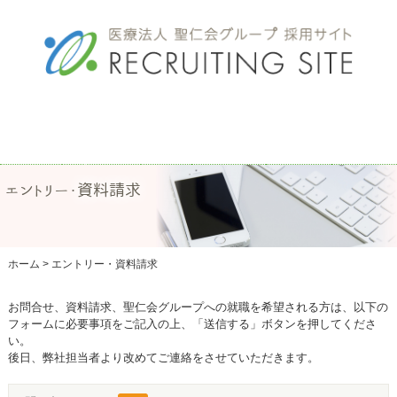
事業
所一
ホー
法人コ
募集
エン
交通
覧
ム
ンセプ
要項
トリ
アク
ト
ー・
セス
OFFICE
HOME
RECRUIT
資料
エントリー・資料請求
CONCEPT
ACCESS
請求
ENTRY
ホーム
>
エントリー・資料請求
お問合せ、資料請求、聖仁会グループへの就職を希望される方は、以下の
フォームに必要事項をご記入の上、「送信する」ボタンを押してくださ
い。
後日、弊社担当者より改めてご連絡をさせていただきます。