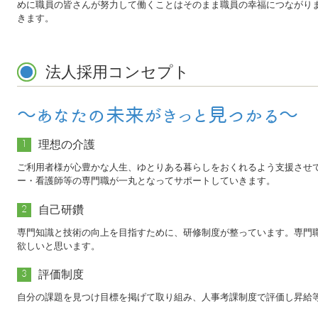
めに職員の皆さんが努力して働くことはそのまま職員の幸福につながり
きます。
法人採用コンセプト
～あなたの未来がきっと見つかる～
理想の介護
1
ご利用者様が心豊かな人生、ゆとりある暮らしをおくれるよう支援させ
ー・看護師等の専門職が一丸となってサポートしていきます。
自己研鑽
2
専門知識と技術の向上を目指すために、研修制度が整っています。専門
欲しいと思います。
評価制度
3
自分の課題を見つけ目標を掲げて取り組み、人事考課制度で評価し昇給