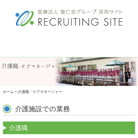
事業
所一
ホー
法人コ
募集
エン
交通
覧
ム
ンセプ
要項
トリ
アク
ト
ー・
セス
OFFICE
HOME
RECRUIT
資料
介護職・ケアマネージャー
CONCEPT
ACCESS
請求
ENTRY
ホーム
>
介護職・ケアマネージャー
介護施設での業務
介護職