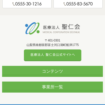
〒401-0301
山梨県南都留郡富士河口湖町船津1775
コンテンツ
法人コンセプト
事業所一覧
介護職・ケアマネージャー
デイサービスたんぽぽ
認知症デイサービスうらら