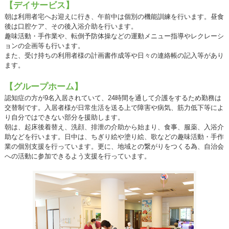
【デイサービス】
朝は利用者宅へお迎えに行き、午前中は個別の機能訓練を行います。昼食
後は口腔ケア、その後入浴介助を行います。
趣味活動・手作業や、転倒予防体操などの運動メニュー指導やレクレーシ
ョンの企画等も行います。
また、受け持ちの利用者様の計画書作成等や日々の連絡帳の記入等があり
ます。
【グループホーム】
認知症の方が9名入居されていて、24時間を通して介護をするため勤務は
交替制です。入居者様が日常生活を送る上で障害や病気、筋力低下等によ
り自分ではできない部分を援助します。
朝は、起床後着替え、洗顔、排泄の介助から始まり、食事、服薬、入浴介
助などを行います。日中は、ちぎり絵や塗り絵、歌などの趣味活動・手作
業の個別支援を行っています。更に、地域との繋がりをつくる為、自治会
への活動に参加できるよう支援を行っています。