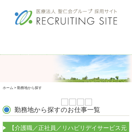
事業
所一
ホー
法人コ
募集
エン
交通
覧
ム
ンセプ
要項
トリ
アク
ト
ー・
セス
OFFICE
HOME
RECRUIT
資料
CONCEPT
ACCESS
請求
ENTRY
ホーム
>
勤務地から探す
1 / 4
1
2
3
4
»
勤務地から探すのお仕事一覧
【介護職／正社員／リハビリデイサービス元